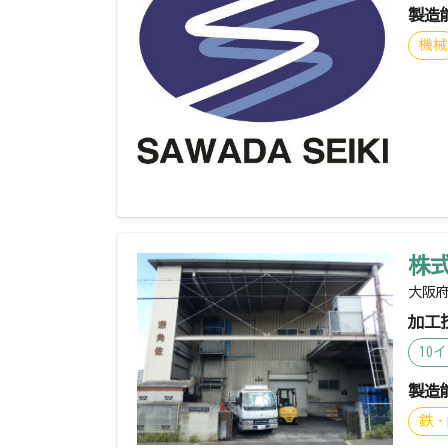
製造
機械
株
大阪府
加工
10
製造
鉄・