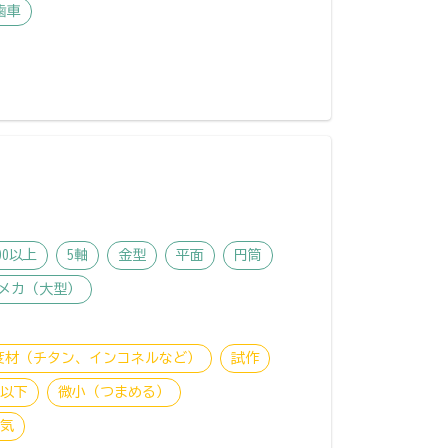
歯車
00以上
5軸
金型
平面
円筒
メカ（大型）
度材（チタン、インコネルなど）
試作
粒以下
微小（つまめる）
電気