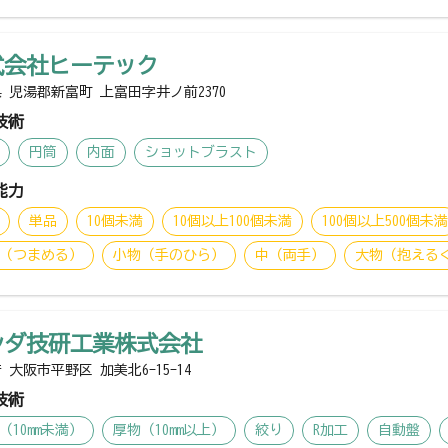
式会社ヒーテック
 児湯郡新富町 上富田字井ノ前2370
技術
円筒
内面
ショットブラスト
能力
単品
10個未満
10個以上100個未満
100個以上500個未
（つまめる）
小物（手のひら）
中（両手）
大物（抱える
シダ技研工業株式会社
 大阪市平野区 加美北6-15-14
技術
（10mm未満）
厚物（10mm以上）
絞り
R加工
自動盤