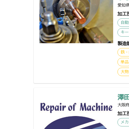
愛知県
加工
自動
キー
製造
鉄・
単品
大物
澤
大阪府
加工
メカ