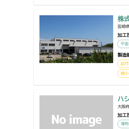
株
宮崎県
加工
平面
製造
試作
微小
ハ
大阪府
加工
薄物