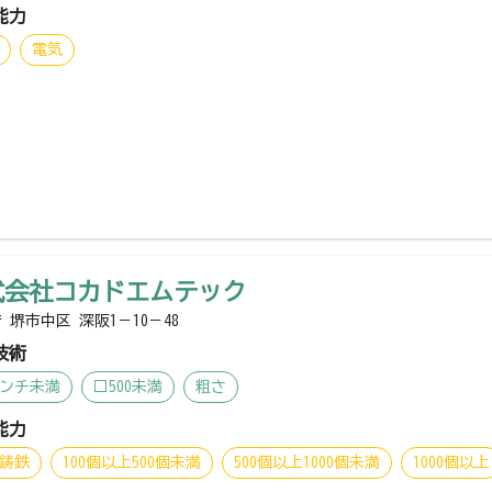
能力
電気
式会社コカドエムテック
 堺市中区 深阪1－10－48
技術
インチ未満
□500未満
粗さ
能力
鋳鉄
100個以上500個未満
500個以上1000個未満
1000個以上