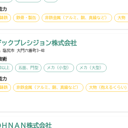
能力
鋳鉄
鉄骨・製缶
非鉄金属（アルミ、銅、真鍮など）
大物
デックプレシジョン株式会社
 塩尻市 大門六番町3-48
技術
00以上
五面、門型
メカ（小型）
メカ（大型）
能力
鋳鉄
非鉄金属（アルミ、銅、真鍮など）
大物（抱えるくらい)
ＯＨＮＡＮ株式会社