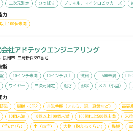
三次元測定
ひっぱり
ブリネル、マイクロビッカーズ
能力
個以上100個未満
式会社アドテックエンジニアリング
 長岡市 三島新保397番地
技術
盤
10インチ未満
10インチ以上
微細
□500未満
□5
ワイヤー
三次元測定
粗さ
形状
メカ（小型）
能力
鋳鉄
樹脂・CFRP
非鉄金属（アルミ、銅、真鍮など）
高硬
10個未満
10個以上100個未満
100個以上500個未満
米
（手のひら）
中（両手）
大物（抱えるくらい)
機械