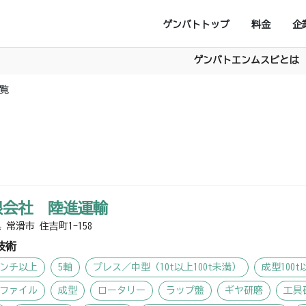
ゲンバトトップ
料金
企
ゲンバトエンムスビとは
覧
限会社 陸進運輸
 常滑市 住吉町1-158
技術
インチ以上
5軸
プレス／中型（10t以上100t未満）
成型100t
ファイル
成型
ロータリー
ラップ盤
ギヤ研磨
工具