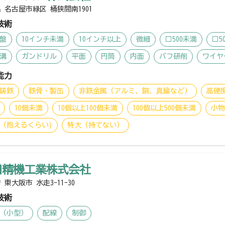
 名古屋市緑区 桶狭間南1901
技術
盤
10インチ未満
10インチ以上
微細
□500未満
□5
溝
ガンドリル
平面
円筒
内面
バフ研削
ワイヤ
能力
鋳鉄
鉄骨・製缶
非鉄金属（アルミ、銅、真鍮など）
高硬
10個未満
10個以上100個未満
100個以上500個未満
小
（抱えるくらい)
特大（持てない）
田精機工業株式会社
 東大阪市 水走3-11-30
技術
（小型）
配線
制御