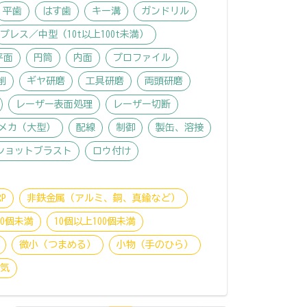
平歯
はす歯
キー溝
ガンドリル
プレス／中型（10t以上100t未満）
平面
円筒
内面
プロファイル
削
ギヤ研磨
工具研磨
両頭研磨
レーザー表面処理
レーザー切断
メカ（大型）
配線
制御
製缶、溶接
ショットブラスト
ロウ付け
P
非鉄金属（アルミ、銅、真鍮など）
10個未満
10個以上100個未満
微小（つまめる）
小物（手のひら）
電気