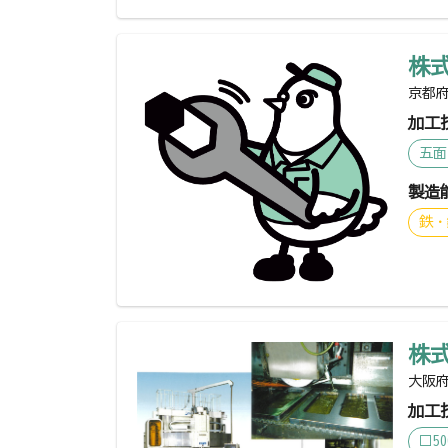
株
京都府
加工
五面
製造
鉄・
株
大阪府
加工
□5