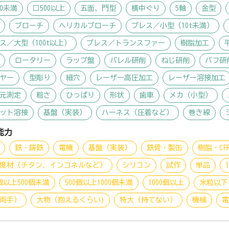
00未満
□500以上
五面、門型
横中ぐり
5軸
金型
ブローチ
ヘリカルブローチ
プレス／小型（10t未満）
ス／大型（100t以上）
プレス／トランスファー
樹脂加工
ロータリー
ラップ盤
バレル研削
ねじ研削
バフ研
ヤー
型彫り
細穴
レーザー高圧加工
レーザー溶接加工
元測定
粗さ
ひっぱり
形状
歯車
メカ（小型）
ット溶接
基盤（実装）
ハーネス（圧着など）
巻き線
能力
鉄・鋳鉄
電機
基盤（実装）
鉄骨・製缶
樹脂・CFR
度材（チタン、インコネルなど）
シリコン
試作
単品
0個以上500個未満
500個以上1000個未満
1000個以上
米粒以下
両手）
大物（抱えるくらい)
特大（持てない）
機械