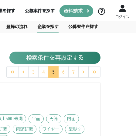
資料請求
業を探す
公募案件を探す
ログイン
登録の流れ
企業を探す
公募案件を探す
検索条件を再設定する
3
4
5
6
7
以上500t未満
平面
円筒
内面
研磨
両頭研磨
ワイヤー
型彫り