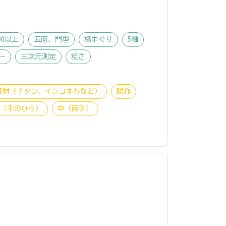
00以上
五面、門型
横中ぐり
5軸
ー
三次元測定
粗さ
度材（チタン、インコネルなど）
試作
物（手のひら）
中（両手）