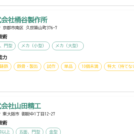
式会社桶谷製作所
 京都市南区 久世築山町376-7
技術
、門型
メカ（小型）
メカ（大型）
能力
鋳鉄
鉄骨・製缶
試作
単品
10個未満
特大（持てな
式会社山田精工
 東大阪市 御厨中1丁目12-27
技術
00以上
五面、門型
金型