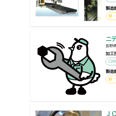
製造
鉄・
ニ
長野県
加工
□5
製造
鉄・
Ｊ