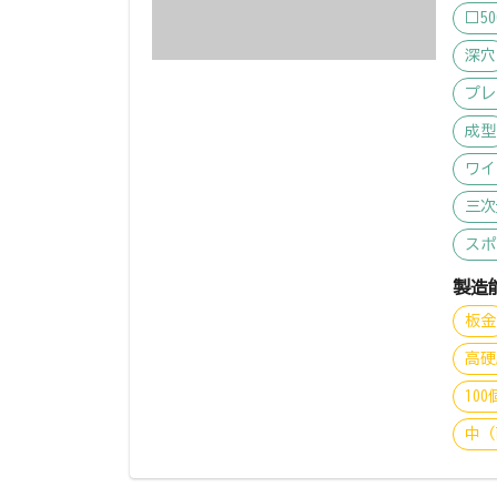
□5
深穴
プレ
成型
ワイ
三次
スポ
製造
板金
高硬
10
中（