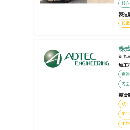
細穴
製造
10
株
新潟県
加工
自動
内面
製造
鉄・
単品
小物