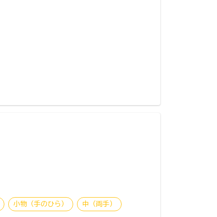
小物（手のひら）
中（両手）