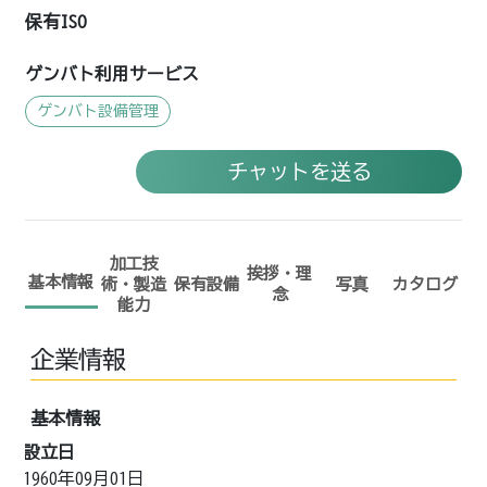
保有ISO
ゲンバト利用サービス
ゲンバト設備管理
チャットを送る
加工技
挨拶・理
基本情報
術・製造
保有設備
写真
カタログ
念
能力
企業情報
基本情報
設立日
1960年09月01日