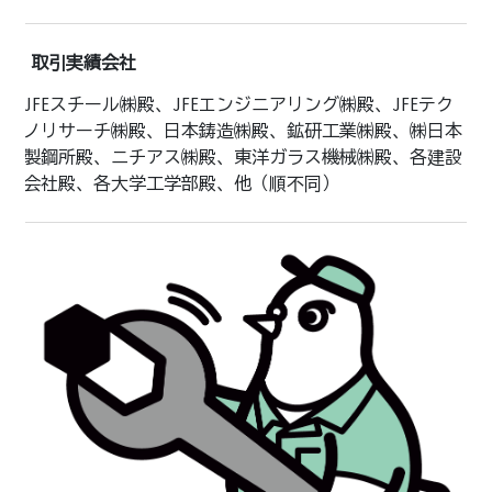
取引実績会社
JFEスチール㈱殿、JFEエンジニアリング㈱殿、JFEテク
ノリサーチ㈱殿、日本鋳造㈱殿、鉱研工業㈱殿、㈱日本
製鋼所殿、ニチアス㈱殿、東洋ガラス機械㈱殿、各建設
会社殿、各大学工学部殿、他（順不同）