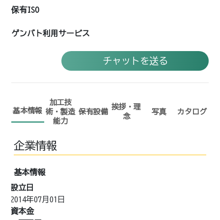
保有ISO
ゲンバト利用サービス
チャットを送る
加工技
挨拶・理
基本情報
術・製造
保有設備
写真
カタログ
念
能力
企業情報
基本情報
設立日
2014年07月01日
資本金