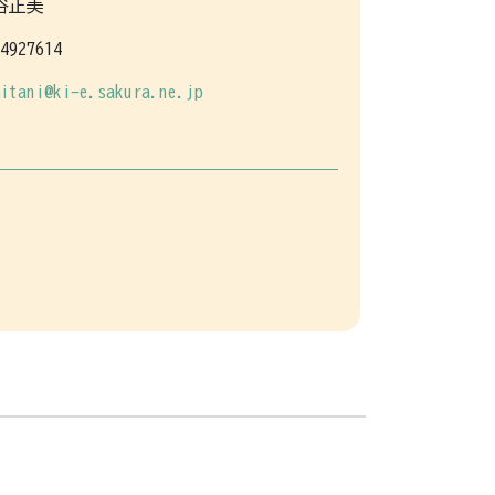
谷正美
4927614
itani@ki-e.sakura.ne.jp