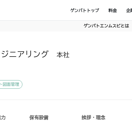
ゲンバトトップ
料金
企
ゲンバトエンムスビとは
ンジニアリング
本社
ト図面管理
能力
保有設備
挨拶・理念