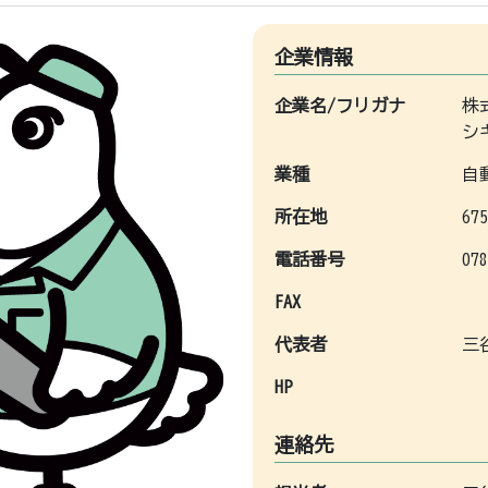
企業情報
企業名/フリガナ
株
シ
業種
自
所在地
67
電話番号
078
FAX
代表者
三
HP
連絡先